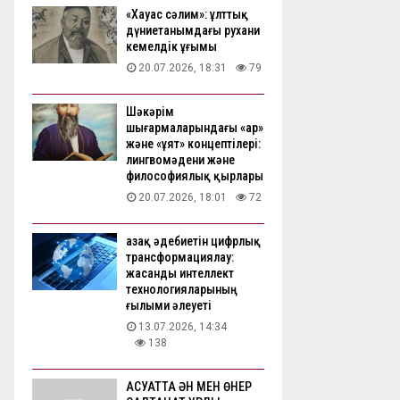
«Хауас сәлим»: ұлттық
дүниетанымдағы рухани
кемелдік ұғымы
20.07.2026, 18:31
79
Шәкәрім
шығармаларындағы «ар»
және «ұят» концептілері:
лингвомәдени және
философиялық қырлары
20.07.2026, 18:01
72
Қазақ әдебиетін цифрлық
трансформациялау:
жасанды интеллект
технологияларының
ғылыми әлеуеті
13.07.2026, 14:34
138
АҚСУАТТА ӘН МЕН ӨНЕР