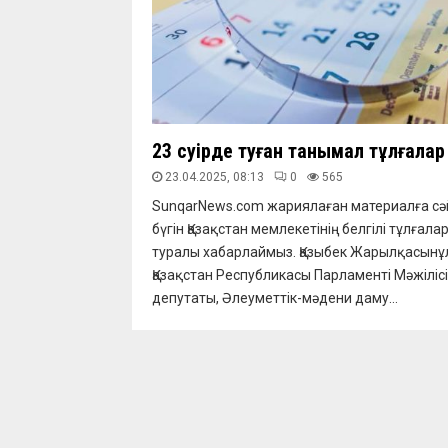
23 сәуірде туған танымал тұлғалар
23.04.2025, 08:13
0
565
SunqarNews.com жариялаған материалға сә
бүгін Қазақстан мемлекетінің белгілі тұлғала
туралы хабарлаймыз. Қазыбек Жарылқасынұ
Қазақстан Республикасы Парламенті Мәжілісі
депутаты, Әлеуметтік-мәдени даму...