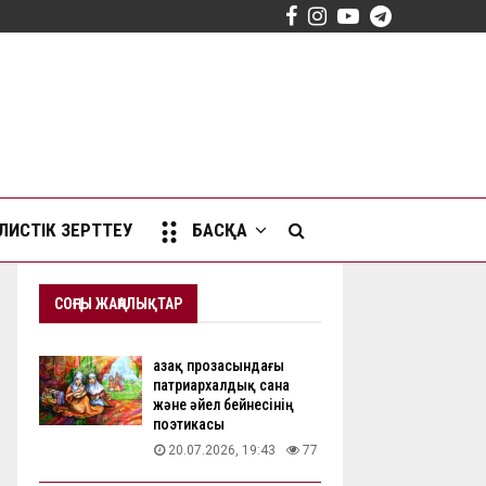
Facebook
Instagram
Youtube
Telegram
ИСТІК ЗЕРТТЕУ
БАСҚА
СОҢҒЫ ЖАҢАЛЫҚТАР
Қазақ прозасындағы
патриархалдық сана
және әйел бейнесінің
поэтикасы
20.07.2026, 19:43
77