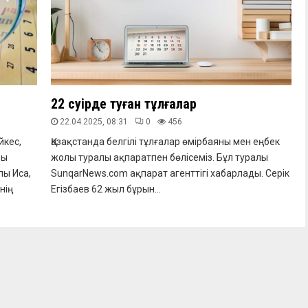
22 сәуірде туған тұлғалар
22.04.2025, 08:31
0
456
йкес,
Қазақстанда белгілі тұлғалар өмірбаяны мен еңбек
ры
жолы туралы ақпаратпен бөлісеміз. Бұл туралы
лы Иса,
SunqarNews.com ақпарат агенттігі хабарлады. Серік
нің
Егізбаев 62 жыл бұрын...