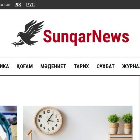
аныс
ҚАЗ
РУС
ИКА
ҚОҒАМ
МӘДЕНИЕТ
ТАРИХ
СҰХБАТ
ЖУРНАЛ