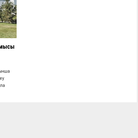
ұмысы
йынша
еу
ала