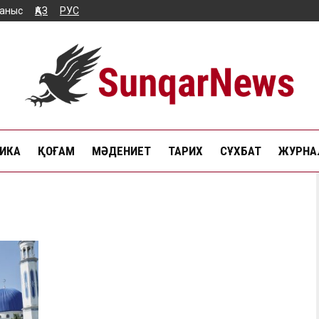
аныс
ҚАЗ
РУС
ИКА
ҚОҒАМ
МӘДЕНИЕТ
ТАРИХ
СҰХБАТ
ЖУРНАЛ