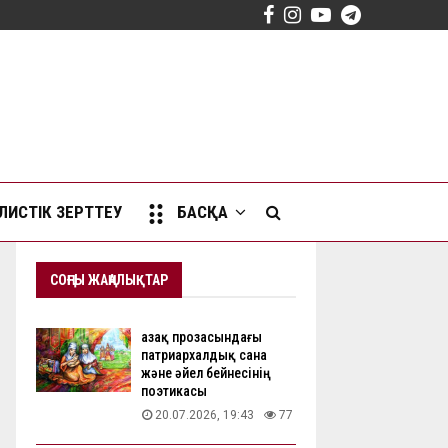
Facebook
Instagram
Youtube
Telegram
ИСТІК ЗЕРТТЕУ
БАСҚА
СОҢҒЫ ЖАҢАЛЫҚТАР
Қазақ прозасындағы
патриархалдық сана
және әйел бейнесінің
поэтикасы
20.07.2026, 19:43
77