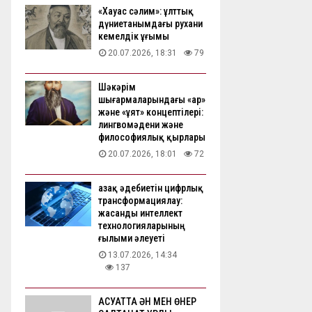
«Хауас сәлим»: ұлттық
дүниетанымдағы рухани
кемелдік ұғымы
20.07.2026, 18:31
79
Шәкәрім
шығармаларындағы «ар»
және «ұят» концептілері:
лингвомәдени және
философиялық қырлары
20.07.2026, 18:01
72
Қазақ әдебиетін цифрлық
трансформациялау:
жасанды интеллект
технологияларының
ғылыми әлеуеті
13.07.2026, 14:34
137
АҚСУАТТА ӘН МЕН ӨНЕР