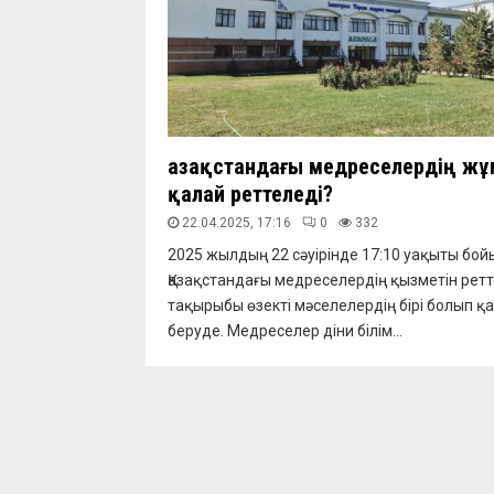
Қазақстандағы медреселердің ж
қалай реттеледі?
22.04.2025, 17:16
0
332
2025 жылдың 22 сәуірінде 17:10 уақыты бо
Қазақстандағы медреселердің қызметін ретт
тақырыбы өзекті мәселелердің бірі болып қ
беруде. Медреселер діни білім...