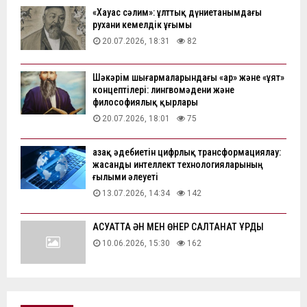
«Хауас сәлим»: ұлттық дүниетанымдағы
рухани кемелдік ұғымы
20.07.2026, 18:31
82
Шәкәрім шығармаларындағы «ар» және «ұят»
концептілері: лингвомәдени және
философиялық қырлары
20.07.2026, 18:01
75
Қазақ әдебиетін цифрлық трансформациялау:
жасанды интеллект технологияларының
ғылыми әлеуеті
13.07.2026, 14:34
142
АҚСУАТТА ӘН МЕН ӨНЕР САЛТАНАТ ҚҰРДЫ
10.06.2026, 15:30
162