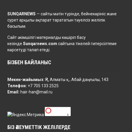
SUNQARNEWS
— сайты мәтін түрінде, бейнекөрініс және
сурет арқылы ақпарат тарататын тәуелсіз желілік
басылым.
Сайт әкімшілігі материалды көшіріп басу
кезінде
Sunqarnews.com
сайтына тікелей гиперсілтеме
көрсетуді талап етеді.
БІЗБЕН БАЙЛАНЫС
Мекен-жайымыз:
ҚР, Алматы қ., Абай даңғылы, 143
Телефон:
+7 705 133 2525
Email:
hair-han@mail.ru
БІЗ ӘЛЕУМЕТТІК ЖЕЛІЛЕРДЕ