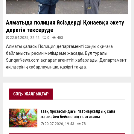
Алматыда полиция үйсіздерді Қонаевқа әкету
дерегін тексеруде
22.04.2025, 22:42
0
403
Алматы қаласы Полиция департаменті соңғы оқиғаға
байланысты ресми мәлімдеме жасады. Бұл туралы
SunqarNews.com ақпарат агенттігі хабарлады. Департамент
өкілдерінің хабарлауынша, қазіргі таңда...
СОҢҒЫ ЖАҢАЛЫҚТАР
Қазақ прозасындағы патриархалдық сана
және әйел бейнесінің поэтикасы
20.07.2026, 19:43
78