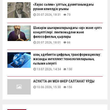
«Хауас сәлим»: ұлттық дүниетанымдағы
рухани кемелдік ұғымы
20.07.2026, 18:31
73
Шәкәрім шығармаларындағы «ар» және «ұят»
концептілері: лингвомәдени және
философиялық қырлары
20.07.2026, 18:01
66
Қазақ әдебиетін цифрлық трансформациялау:
жасанды интеллект технологияларының
ғылыми әлеуеті
13.07.2026, 14:34
130
АҚСУАТТА ӘН МЕН ӨНЕР САЛТАНАТ ҚҰРДЫ
10.06.2026, 15:30
156