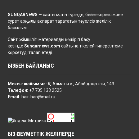
SUNQARNEWS
— сайты мәтін түрінде, бейнекөрініс және
сурет арқылы ақпарат тарататын тәуелсіз желілік
басылым.
Сайт әкімшілігі материалды көшіріп басу
кезінде
Sunqarnews.com
сайтына тікелей гиперсілтеме
көрсетуді талап етеді.
БІЗБЕН БАЙЛАНЫС
Мекен-жайымыз:
ҚР, Алматы қ., Абай даңғылы, 143
Телефон:
+7 705 133 2525
Email:
hair-han@mail.ru
БІЗ ӘЛЕУМЕТТІК ЖЕЛІЛЕРДЕ