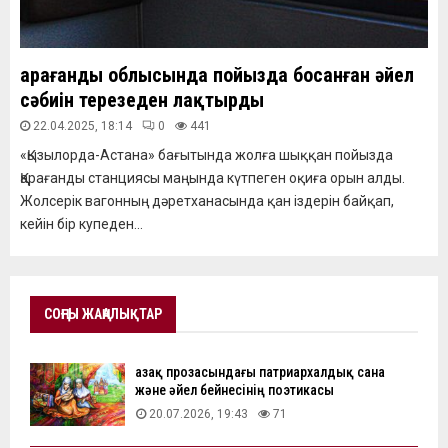
Қарағанды облысында пойызда босанған әйел
сәбиін терезеден лақтырды
22.04.2025, 18:14
0
441
«Қызылорда-Астана» бағытында жолға шыққан пойызда
Қарағанды станциясы маңында күтпеген оқиға орын алды.
Жолсерік вагонның дәретханасында қан іздерін байқап,
кейін бір купеден...
СОҢҒЫ ЖАҢАЛЫҚТАР
Қазақ прозасындағы патриархалдық сана
және әйел бейнесінің поэтикасы
20.07.2026, 19:43
71