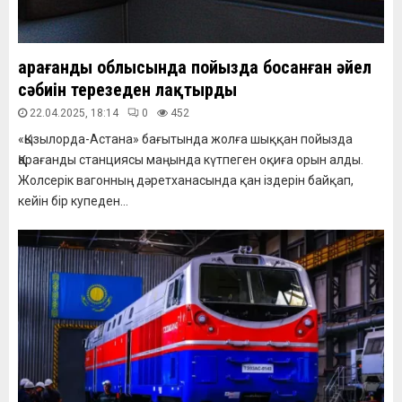
Қарағанды облысында пойызда босанған әйел
сәбиін терезеден лақтырды
22.04.2025, 18:14
0
452
«Қызылорда-Астана» бағытында жолға шыққан пойызда
Қарағанды станциясы маңында күтпеген оқиға орын алды.
Жолсерік вагонның дәретханасында қан іздерін байқап,
кейін бір купеден...