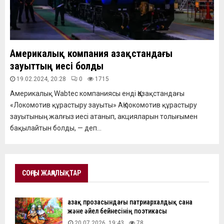
Америкалық компания Қазақстандағы
зауыттың иесі болды
19.02.2024, 20:28
0
1715
Америкалық Wabtec компаниясы енді Қазақстандағы
«Локомотив құрастыру зауыты» АҚ локомотив құрастыру
зауытының жалғыз иесі атанып, акцияларын толығымен
бақылайтын болды, — деп...
СОҢҒЫ ЖАҢАЛЫҚТАР
Қазақ прозасындағы патриархалдық сана
және әйел бейнесінің поэтикасы
20.07.2026, 19:43
78