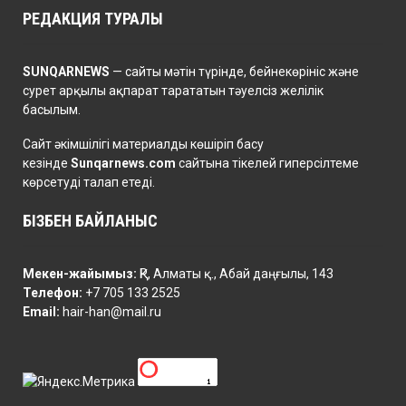
РЕДАКЦИЯ ТУРАЛЫ
SUNQARNEWS
— сайты мәтін түрінде, бейнекөрініс және
сурет арқылы ақпарат тарататын тәуелсіз желілік
басылым.
Сайт әкімшілігі материалды көшіріп басу
кезінде
Sunqarnews.com
сайтына тікелей гиперсілтеме
көрсетуді талап етеді.
БІЗБЕН БАЙЛАНЫС
Мекен-жайымыз:
ҚР, Алматы қ., Абай даңғылы, 143
Телефон:
+7 705 133 2525
Email:
hair-han@mail.ru