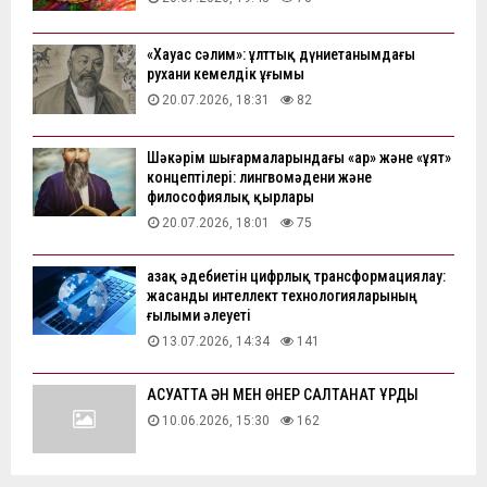
«Хауас сәлим»: ұлттық дүниетанымдағы
рухани кемелдік ұғымы
20.07.2026, 18:31
82
Шәкәрім шығармаларындағы «ар» және «ұят»
концептілері: лингвомәдени және
философиялық қырлары
20.07.2026, 18:01
75
Қазақ әдебиетін цифрлық трансформациялау:
жасанды интеллект технологияларының
ғылыми әлеуеті
13.07.2026, 14:34
141
АҚСУАТТА ӘН МЕН ӨНЕР САЛТАНАТ ҚҰРДЫ
10.06.2026, 15:30
162