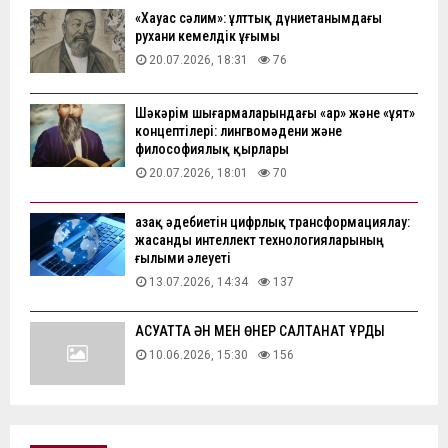
«Хауас сәлим»: ұлттық дүниетанымдағы
рухани кемелдік ұғымы
20.07.2026, 18:31
76
Шәкәрім шығармаларындағы «ар» және «ұят»
концептілері: лингвомәдени және
философиялық қырлары
20.07.2026, 18:01
70
Қазақ әдебиетін цифрлық трансформациялау:
жасанды интеллект технологияларының
ғылыми әлеуеті
13.07.2026, 14:34
137
АҚСУАТТА ӘН МЕН ӨНЕР САЛТАНАТ ҚҰРДЫ
10.06.2026, 15:30
156