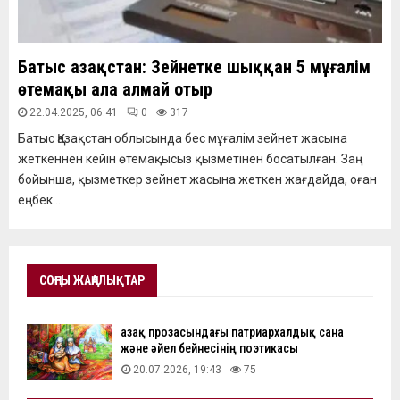
Батыс Қазақстан: Зейнетке шыққан 5 мұғалім
өтемақы ала алмай отыр
22.04.2025, 06:41
0
317
Батыс Қазақстан облысында бес мұғалім зейнет жасына
жеткеннен кейін өтемақысыз қызметінен босатылған. Заң
бойынша, қызметкер зейнет жасына жеткен жағдайда, оған
еңбек...
СОҢҒЫ ЖАҢАЛЫҚТАР
Қазақ прозасындағы патриархалдық сана
және әйел бейнесінің поэтикасы
20.07.2026, 19:43
75