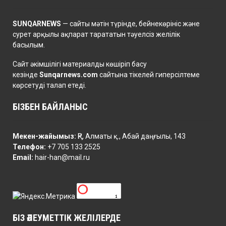
SUNQARNEWS
— сайты мәтін түрінде, бейнекөрініс және
сурет арқылы ақпарат тарататын тәуелсіз желілік
басылым.
Сайт әкімшілігі материалды көшіріп басу
кезінде
Sunqarnews.com
сайтына тікелей гиперсілтеме
көрсетуді талап етеді.
БІЗБЕН БАЙЛАНЫС
Мекен-жайымыз:
ҚР, Алматы қ., Абай даңғылы, 143
Телефон:
+7 705 133 2525
Email:
hair-han@mail.ru
БІЗ ӘЛЕУМЕТТІК ЖЕЛІЛЕРДЕ