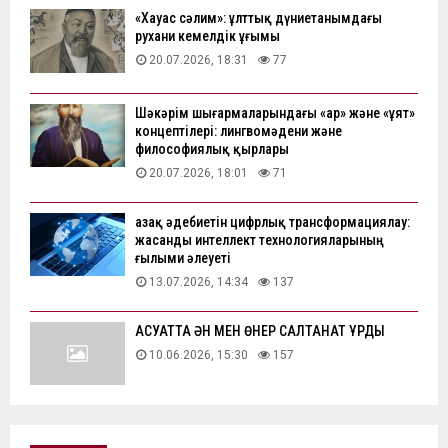
«Хауас сәлим»: ұлттық дүниетанымдағы
рухани кемелдік ұғымы
20.07.2026, 18:31
77
Шәкәрім шығармаларындағы «ар» және «ұят»
концептілері: лингвомәдени және
философиялық қырлары
20.07.2026, 18:01
71
Қазақ әдебиетін цифрлық трансформациялау:
жасанды интеллект технологияларының
ғылыми әлеуеті
13.07.2026, 14:34
137
АҚСУАТТА ӘН МЕН ӨНЕР САЛТАНАТ ҚҰРДЫ
10.06.2026, 15:30
157