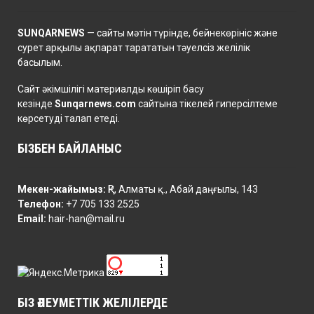
SUNQARNEWS
— сайты мәтін түрінде, бейнекөрініс және
сурет арқылы ақпарат тарататын тәуелсіз желілік
басылым.
Сайт әкімшілігі материалды көшіріп басу
кезінде
Sunqarnews.com
сайтына тікелей гиперсілтеме
көрсетуді талап етеді.
БІЗБЕН БАЙЛАНЫС
Мекен-жайымыз:
ҚР, Алматы қ., Абай даңғылы, 143
Телефон:
+7 705 133 2525
Email:
hair-han@mail.ru
БІЗ ӘЛЕУМЕТТІК ЖЕЛІЛЕРДЕ