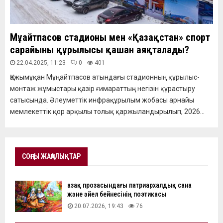
Мұңайтпасов стадионы мен «Қазақстан» спорт
сарайының құрылысы қашан аяқталады?
22.04.2025, 11:23
0
401
Қажымұқан Мұңайтпасов атындағы стадионның құрылыс-
монтаж жұмыстары қазір ғимараттың негізін құрастыру
сатысында. Әлеуметтік инфрақұрылым жобасы арнайы
мемлекеттік қор арқылы толық қаржыландырылып, 2026...
СОҢҒЫ ЖАҢАЛЫҚТАР
Қазақ прозасындағы патриархалдық сана
және әйел бейнесінің поэтикасы
20.07.2026, 19:43
76