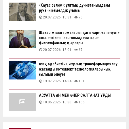
«Хауас сәлим»: ұлттық дүниетанымдағы
рухани кемелдік ұғымы
20.07.2026, 18:31
73
Шәкәрім шығармаларындағы «ар» және «ұят»
концептілері: лингвомәдени және
философиялық қырлары
20.07.2026, 18:01
67
Қазақ әдебиетін цифрлық трансформациялау:
жасанды интеллект технологияларының
ғылыми әлеуеті
13.07.2026, 14:34
131
АҚСУАТТА ӘН МЕН ӨНЕР САЛТАНАТ ҚҰРДЫ
10.06.2026, 15:30
156