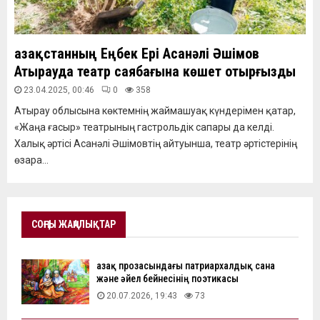
Қазақстанның Еңбек Ері Асанәлі Әшімов
Атырауда театр саябағына көшет отырғызды
23.04.2025, 00:46
0
358
Атырау облысына көктемнің жаймашуақ күндерімен қатар,
«Жаңа ғасыр» театрының гастрольдік сапары да келді.
Халық әртісі Асанәлі Әшімовтің айтуынша, театр әртістерінің
өзара...
СОҢҒЫ ЖАҢАЛЫҚТАР
Қазақ прозасындағы патриархалдық сана
және әйел бейнесінің поэтикасы
20.07.2026, 19:43
73