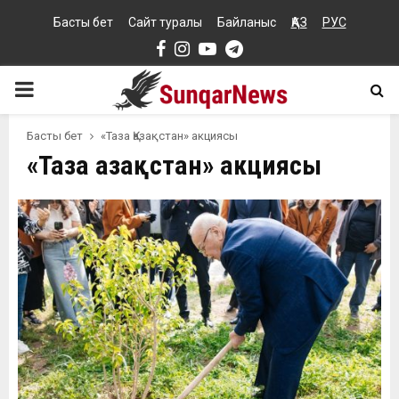
Басты бет
Сайт туралы
Байланыс
ҚАЗ
РУС
Facebook
Instagram
Youtube
Telegram
PRIMARY
MENU
Басты бет
«Таза Қазақстан» акциясы
«Таза Қазақстан» акциясы