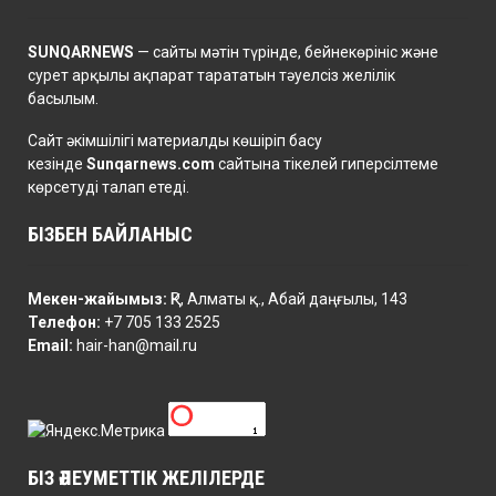
SUNQARNEWS
— сайты мәтін түрінде, бейнекөрініс және
сурет арқылы ақпарат тарататын тәуелсіз желілік
басылым.
Сайт әкімшілігі материалды көшіріп басу
кезінде
Sunqarnews.com
сайтына тікелей гиперсілтеме
көрсетуді талап етеді.
БІЗБЕН БАЙЛАНЫС
Мекен-жайымыз:
ҚР, Алматы қ., Абай даңғылы, 143
Телефон:
+7 705 133 2525
Email:
hair-han@mail.ru
БІЗ ӘЛЕУМЕТТІК ЖЕЛІЛЕРДЕ