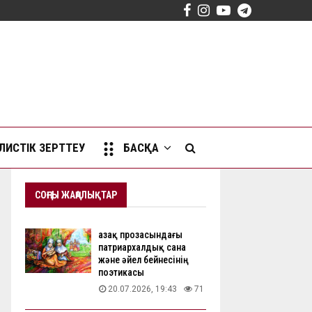
Facebook
Instagram
Youtube
Telegram
ИСТІК ЗЕРТТЕУ
БАСҚА
СОҢҒЫ ЖАҢАЛЫҚТАР
Қазақ прозасындағы
патриархалдық сана
және әйел бейнесінің
поэтикасы
20.07.2026, 19:43
71