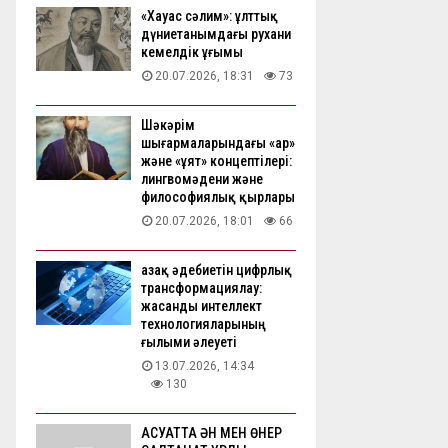
«Хауас сәлим»: ұлттық
дүниетанымдағы рухани
кемелдік ұғымы
20.07.2026, 18:31
73
Шәкәрім
шығармаларындағы «ар»
және «ұят» концептілері:
лингвомәдени және
философиялық қырлары
20.07.2026, 18:01
66
Қазақ әдебиетін цифрлық
трансформациялау:
жасанды интеллект
технологияларының
ғылыми әлеуеті
13.07.2026, 14:34
130
АҚСУАТТА ӘН МЕН ӨНЕР