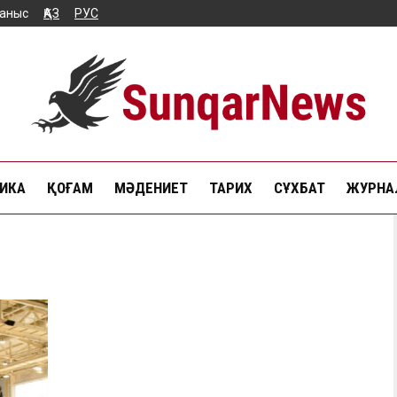
аныс
ҚАЗ
РУС
ИКА
ҚОҒАМ
МӘДЕНИЕТ
ТАРИХ
СҰХБАТ
ЖУРНАЛ