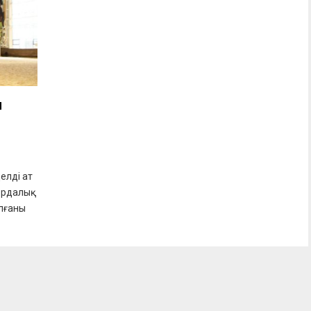
қ
елді ат
ордалық
лғаны