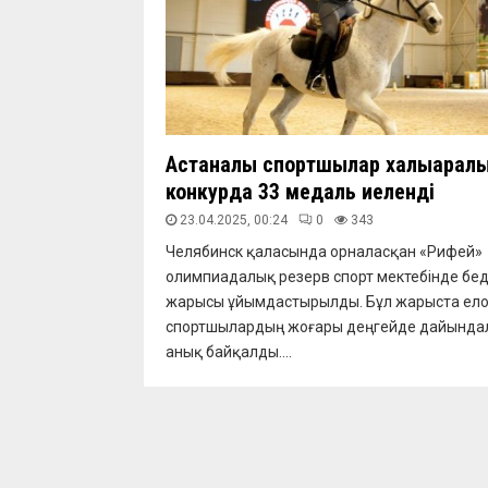
Астаналық спортшылар халықаралы
конкурда 33 медаль иеленді
23.04.2025, 00:24
0
343
Челябинск қаласында орналасқан «Рифей»
олимпиадалық резерв спорт мектебінде бед
жарысы ұйымдастырылды. Бұл жарыста ел
спортшылардың жоғары деңгейде дайында
анық байқалды....