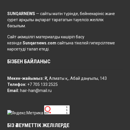
SUNQARNEWS
— сайты мәтін түрінде, бейнекөрініс және
сурет арқылы ақпарат тарататын тәуелсіз желілік
басылым.
Сайт әкімшілігі материалды көшіріп басу
кезінде
Sunqarnews.com
сайтына тікелей гиперсілтеме
көрсетуді талап етеді.
БІЗБЕН БАЙЛАНЫС
Мекен-жайымыз:
ҚР, Алматы қ., Абай даңғылы, 143
Телефон:
+7 705 133 2525
Email:
hair-han@mail.ru
БІЗ ӘЛЕУМЕТТІК ЖЕЛІЛЕРДЕ