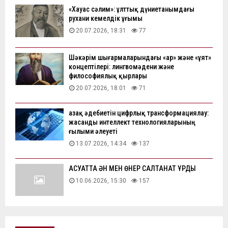
«Хауас сәлим»: ұлттық дүниетанымдағы
рухани кемелдік ұғымы
20.07.2026, 18:31
77
Шәкәрім шығармаларындағы «ар» және «ұят»
концептілері: лингвомәдени және
философиялық қырлары
20.07.2026, 18:01
71
Қазақ әдебиетін цифрлық трансформациялау:
жасанды интеллект технологияларының
ғылыми әлеуеті
13.07.2026, 14:34
137
АҚСУАТТА ӘН МЕН ӨНЕР САЛТАНАТ ҚҰРДЫ
10.06.2026, 15:30
157