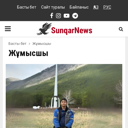
Басты бет
Сайт туралы
Байланыс
ҚАЗ
РУС
Facebook
Instagram
Youtube
Telegram
PRIMARY
MENU
Басты бет
Жұмысшы
Жұмысшы