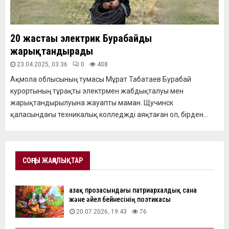
20 жастағы электрик Бурабайды
жарықтандырады
23.04.2025, 03:36
0
408
Ақмола облысының тумасы Мұрат Табатаев Бурабай
курортының тұрақты электрмен жабдықталуы мен
жарықтандырылуына жауапты маман. Щучинск
қаласындағы техникалық колледжді аяқтаған ол, бірден...
СОҢҒЫ ЖАҢАЛЫҚТАР
Қазақ прозасындағы патриархалдық сана
және әйел бейнесінің поэтикасы
20.07.2026, 19:43
76