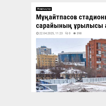
Жаңалықтар
Мұңайтпасов стадионы
сарайының құрылысы қ
22.04.2025, 11:23
0
399