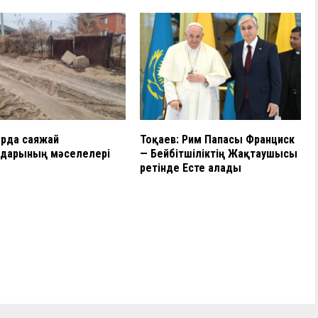
орда саяжай
Тоқаев: Рим Папасы Франциск
ндарының мәселелері
— Бейбітшіліктің Жақтаушысы
ретінде Есте Қалады