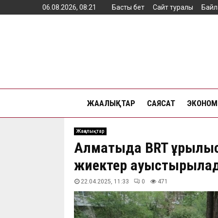
06.08.2026, 08:21
Басты бет
Сайт туралы
Байл
ЖАҢАЛЫҚТАР
САЯСАТ
ЭКОНОМ
Жаңалықтар
Алматыда BRT құрылыс
жиектер ауыстырыла
22.04.2025, 11:33
0
471