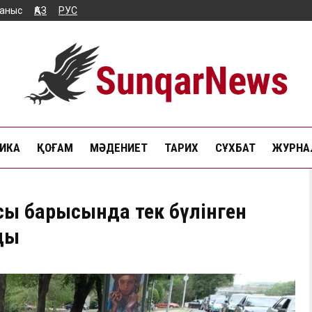
аныс
ҚАЗ
РУС
ИКА
ҚОҒАМ
МӘДЕНИЕТ
ТАРИХ
СҰХБАТ
ЖУРНАЛ
ы барысында тек бүлінген
ды