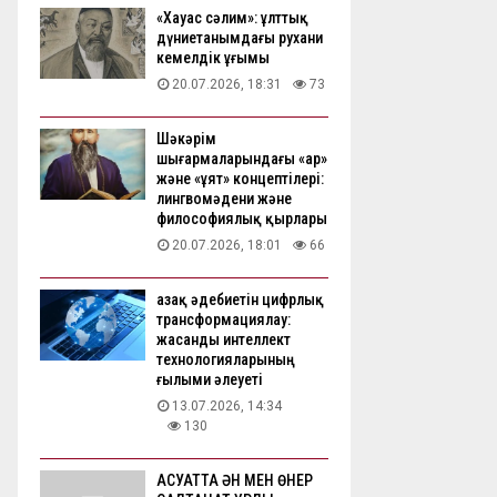
«Хауас сәлим»: ұлттық
дүниетанымдағы рухани
кемелдік ұғымы
20.07.2026, 18:31
73
Шәкәрім
шығармаларындағы «ар»
және «ұят» концептілері:
лингвомәдени және
философиялық қырлары
20.07.2026, 18:01
66
Қазақ әдебиетін цифрлық
трансформациялау:
жасанды интеллект
технологияларының
ғылыми әлеуеті
13.07.2026, 14:34
130
АҚСУАТТА ӘН МЕН ӨНЕР