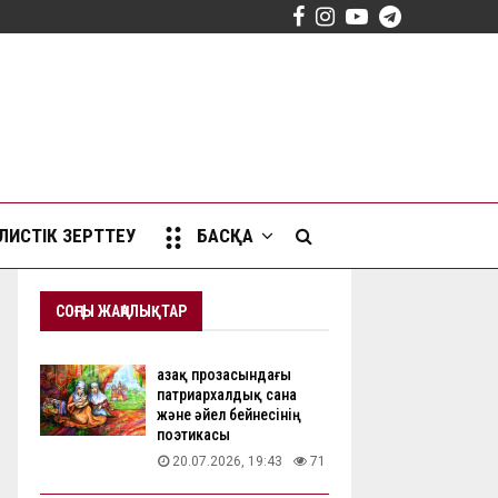
Facebook
Instagram
Youtube
Telegram
ИСТІК ЗЕРТТЕУ
БАСҚА
СОҢҒЫ ЖАҢАЛЫҚТАР
Қазақ прозасындағы
патриархалдық сана
және әйел бейнесінің
поэтикасы
20.07.2026, 19:43
71