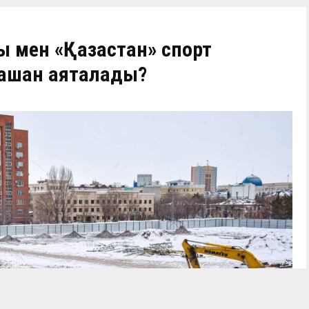
 мен «Қазақстан» спорт
ашан аяқталады?