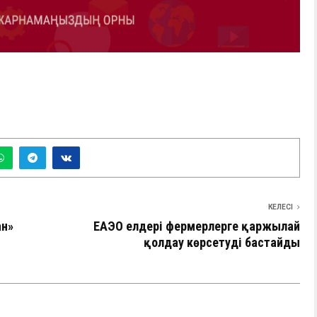
КЕЛЕСІ
ан»
ЕАЭО елдері фермерлерге қаржылай
қолдау көрсетуді бастайды