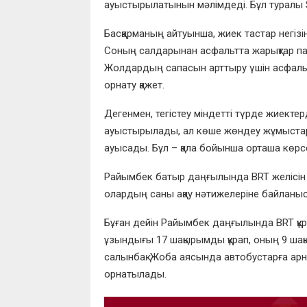
ауыстырылатынын мәлімдеді. Бұл туралы S
Басқарманың айтуынша, жиек тастар негізі
Соның салдарынан асфальтта жарықтар пайд
Жолдардың сапасын арттыру үшін асфаль
орнату қажет.
Дегенмен, тегістеу міндетті түрде жиекте
ауыстырылады, ал көше жөндеу жұмыстар
ауысады. Бұл – қала бойынша орташа көрс
Райымбек батыр даңғылында BRT желісін 
олардың саны ақау нәтижелеріне байланыс
Бұған дейін Райымбек даңғылында BRT құ
ұзындығы 17 шақырымды құрап, оның 9 ша
салынбақ. Жоба аясында автобустарға ар
орнатылады.