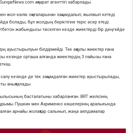
unqarNews.com ақпарат агенттігі хабарлады.
нен жол-көлік оқиғаларынан зақымдалып, жылжып кетеді.
а болады, бұл жолдың беріктігіне теріс әсер етеді.
тбетон жабындысы төселген кезде жиектерді бір деңгейде
рдің ауыстырылуын білдірмейді. Тек ақаулы жиектер ғана
ы кезінде орташа алғанда жиектердің 3 пайызы ғана
еткіш.
салу кезінде де тек зақымдалған жиектер ауыстырылады,
ты анықталады.
рылысының басталатыны хабарланған. BRT желісінің
қырымы Пушкин мен Ахрименко көшелерінің аралығында
налған арнайы жолақтар салынып, жаңа аялдамалар