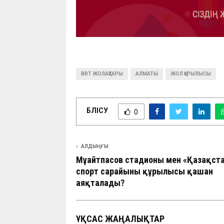
BRT ЖОЛАҚТАРЫ
АЛМАТЫ
ЖОЛ ҚҰРЫЛЫСЫ
БӨЛІСУ
0
АЛДЫҢҒЫ
Мұңайтпасов стадионы мен «Қазақст
спорт сарайының құрылысы қашан
аяқталады?
ҰҚСАС ЖАҢАЛЫҚТАР