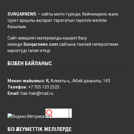
SUNQARNEWS
— сайты мәтін түрінде, бейнекөрініс және
сурет арқылы ақпарат тарататын тәуелсіз желілік
басылым.
Сайт әкімшілігі материалды көшіріп басу
кезінде
Sunqarnews.com
сайтына тікелей гиперсілтеме
көрсетуді талап етеді.
БІЗБЕН БАЙЛАНЫС
Мекен-жайымыз:
ҚР, Алматы қ., Абай даңғылы, 143
Телефон:
+7 705 133 2525
Email:
hair-han@mail.ru
БІЗ ӘЛЕУМЕТТІК ЖЕЛІЛЕРДЕ