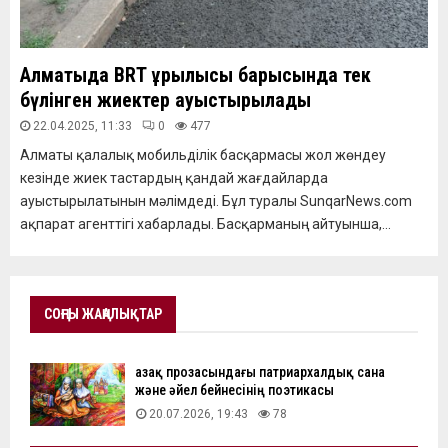
Алматыда BRT құрылысы барысында тек
бүлінген жиектер ауыстырылады
22.04.2025, 11:33
0
477
Алматы қалалық мобильділік басқармасы жол жөндеу
кезінде жиек тастардың қандай жағдайларда
ауыстырылатынын мәлімдеді. Бұл туралы SunqarNews.com
ақпарат агенттігі хабарлады. Басқарманың айтуынша,...
СОҢҒЫ ЖАҢАЛЫҚТАР
Қазақ прозасындағы патриархалдық сана
және әйел бейнесінің поэтикасы
20.07.2026, 19:43
78