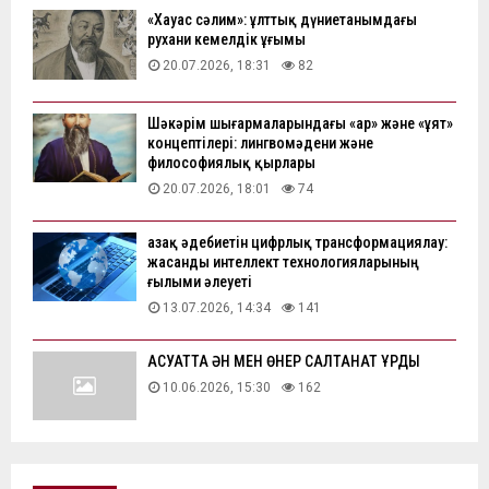
«Хауас сәлим»: ұлттық дүниетанымдағы
рухани кемелдік ұғымы
20.07.2026, 18:31
82
Шәкәрім шығармаларындағы «ар» және «ұят»
концептілері: лингвомәдени және
философиялық қырлары
20.07.2026, 18:01
74
Қазақ әдебиетін цифрлық трансформациялау:
жасанды интеллект технологияларының
ғылыми әлеуеті
13.07.2026, 14:34
141
АҚСУАТТА ӘН МЕН ӨНЕР САЛТАНАТ ҚҰРДЫ
10.06.2026, 15:30
162