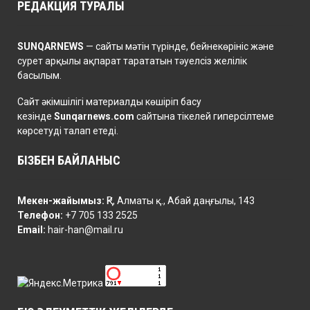
РЕДАКЦИЯ ТУРАЛЫ
SUNQARNEWS
— сайты мәтін түрінде, бейнекөрініс және
сурет арқылы ақпарат тарататын тәуелсіз желілік
басылым.
Сайт әкімшілігі материалды көшіріп басу
кезінде
Sunqarnews.com
сайтына тікелей гиперсілтеме
көрсетуді талап етеді.
БІЗБЕН БАЙЛАНЫС
Мекен-жайымыз:
ҚР, Алматы қ., Абай даңғылы, 143
Телефон:
+7 705 133 2525
Email:
hair-han@mail.ru