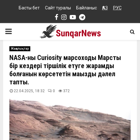
Басты бет
Сайт туралы
Байланыс
ҚАЗ
РУС
Facebook
Instagram
Youtube
Telegram
PRIMARY
MENU
Жаңалықтар
NASA-ның Curiosity марсоходы Марстың
бір кездері тіршілік етуге жарамды
болғанын көрсететін маңызды дәлел
тапты.
22.04.2025, 18:32
0
372