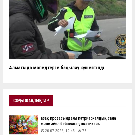
Алматыда мопедтерге бақылау күшейтілді
СОҢҒЫ ЖАҢАЛЫҚТАР
Қазақ прозасындағы патриархалдық сана
және әйел бейнесінің поэтикасы
20.07.2026, 19:43
78