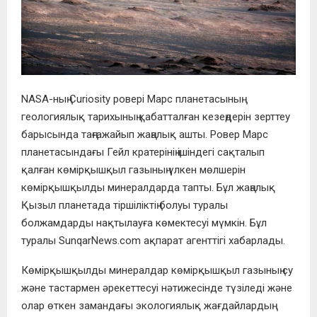
NASA-ның Curiosity ровері Марс планетасының
геологиялық тарихының қабатталған кезеңдерін зерттеу
барысында таңғажайып жаңалық ашты. Ровер Марс
планетасындағы Гейл кратерінің ішіндегі сақталып
қалған көмірқышқыл газының үлкен мөлшерін
көмірқышқылды минералдарда тапты. Бұл жаңалық
Қызыл планетада тіршіліктің болуы туралы
болжамдарды нақтылауға көмектесуі мүмкін. Бұл
туралы SunqarNews.com ақпарат агенттігі хабарлады.
Көмірқышқылды минералдар көмірқышқыл газының су
және тастармен әрекеттесуі нәтижесінде түзіледі және
олар өткен замандағы экологиялық жағдайлардың