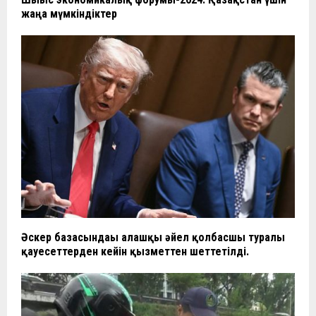
жаңа мүмкіндіктер
Әскер базасындағы алғашқы әйел қолбасшы туралы
қауесеттерден кейін қызметтен шеттетілді.