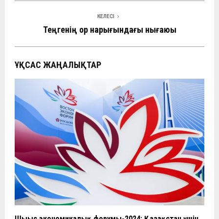
КЕЛЕСІ
Теңгенің қор нарығындағы нығаюы
ҰҚСАС ЖАҢАЛЫҚТАР
Шығыс экономикалық форумы-2024: Қазақстан үшін