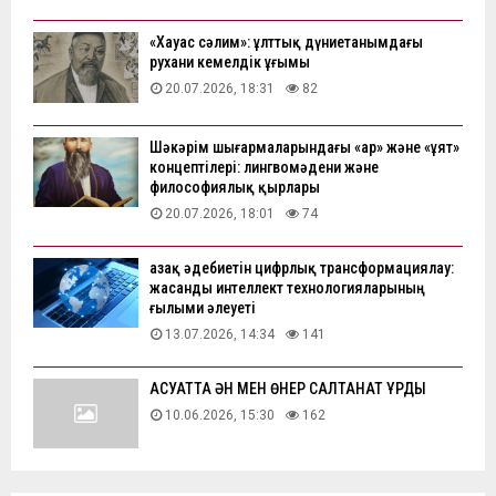
«Хауас сәлим»: ұлттық дүниетанымдағы
рухани кемелдік ұғымы
20.07.2026, 18:31
82
Шәкәрім шығармаларындағы «ар» және «ұят»
концептілері: лингвомәдени және
философиялық қырлары
20.07.2026, 18:01
74
Қазақ әдебиетін цифрлық трансформациялау:
жасанды интеллект технологияларының
ғылыми әлеуеті
13.07.2026, 14:34
141
АҚСУАТТА ӘН МЕН ӨНЕР САЛТАНАТ ҚҰРДЫ
10.06.2026, 15:30
162