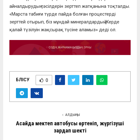
айналдырудың тәсілдерін зерттеп жатқанына тоқталды.
«Марста табиғи түрде пайда болған процестерді
зерттей отырып, біз мұндай минералдардың Жерде
қалай түзілуін жақсырақ түсіне аламыз» деді ол.
БӨЛІСУ
0
АЛДЫҢҒЫ
Ақсайда мектеп автобусы өртеніп, жүргізуші
зардап шекті