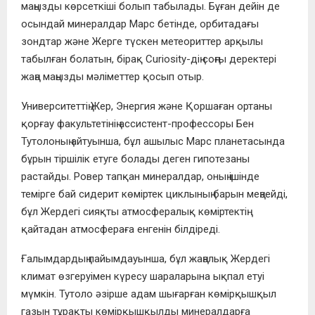
маңызды көрсеткіші болып табылады. Бұған дейін де
осындай минералдар Марс бетінде, орбитадағы
зондтар және Жерге түскен метеориттер арқылы
табылған болатын, бірақ Curiosity-дің соңғы деректері
жаңа маңызды мәліметтер қосып отыр.
Университеттің Жер, Энергия және Қоршаған ортаны
қорғау факультетінің ассистент-профессоры Бен
Тутолоның айтуынша, бұл ашылыс Марс планетасында
бұрын тіршілік етуге болады деген гипотезаны
растайды. Ровер тапқан минералдар, оның ішінде
темірге бай сидерит көміртек циклының барын меңзейді,
бұл Жердегі сияқты атмосфералық көміртектің
қайтадан атмосфераға енгенін білдіреді.
Ғалымдардың пайымдауынша, бұл жаңалық Жердегі
климат өзгеруімен күресу шараларына ықпал етуі
мүмкін. Тутоло әзірше адам шығарған көмірқышқыл
газын тұрақты көмірқышқылды минералдарға