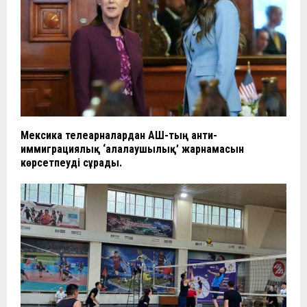
Мексика телеарналардан АҚШ-тың анти-
иммиграциялық ‘алалаушылық’ жарнамасын
көрсетпеуді сұрады.