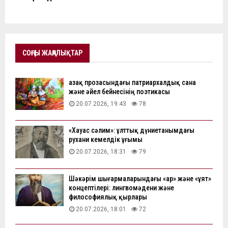
СОҢҒЫ ЖАҢАЛЫҚТАР
Қазақ прозасындағы патриархалдық сана
және әйел бейнесінің поэтикасы
20.07.2026, 19:43
78
«Хауас сәлим»: ұлттық дүниетанымдағы
рухани кемелдік ұғымы
20.07.2026, 18:31
79
Шәкәрім шығармаларындағы «ар» және «ұят»
концептілері: лингвомәдени және
философиялық қырлары
20.07.2026, 18:01
72