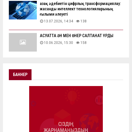
Қазақ әдебиетін цифрлық трансформациялау:
жасанды интеллект технологияларының
ғылыми әлеуеті
13.07.2026, 14:34
138
АҚСУАТТА ӘН МЕН ӨНЕР САЛТАНАТ ҚҰРДЫ
10.06.2026, 15:30
158
БАННЕР