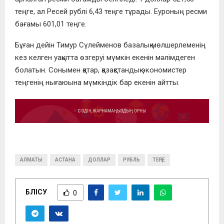
теңге, ал Ресей рублі 6,43 теңге тұрады. Еуроның ресми
бағамы 601,01 теңге.
Бұған дейін Тимур Сүлейменов базалық мөлшерлеменің
кез келген уақытта өзгеруі мүмкін екенін мәлімдеген
болатын. Сонымен қатар, қазақстандық экономистер
теңгенің нығаюына мүмкіндік бар екенін айтты.
АЛМАТЫ
АСТАНА
ДОЛЛАР
РУБЛЬ
ТЕҢГЕ
БӨЛІСУ
0