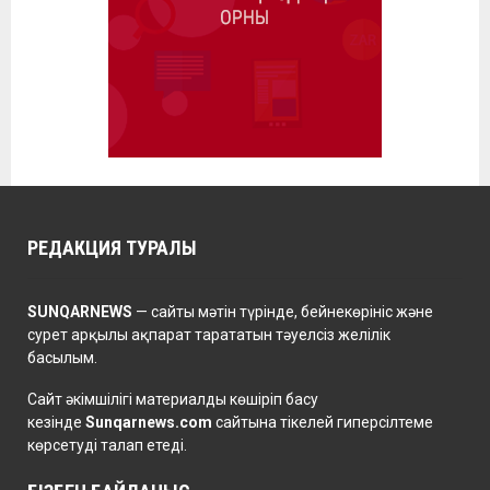
РЕДАКЦИЯ ТУРАЛЫ
SUNQARNEWS
— сайты мәтін түрінде, бейнекөрініс және
сурет арқылы ақпарат тарататын тәуелсіз желілік
басылым.
Сайт әкімшілігі материалды көшіріп басу
кезінде
Sunqarnews.com
сайтына тікелей гиперсілтеме
көрсетуді талап етеді.