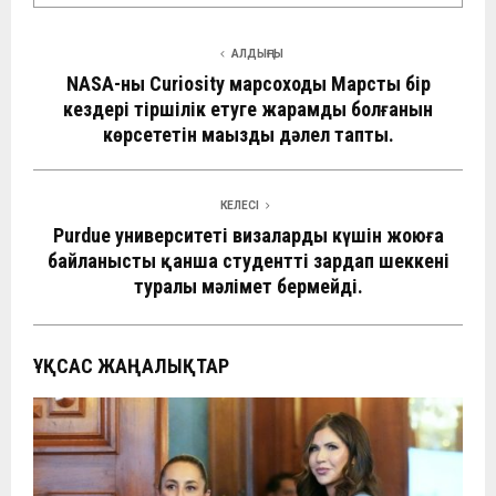
АЛДЫҢҒЫ
NASA-ның Curiosity марсоходы Марстың бір
кездері тіршілік етуге жарамды болғанын
көрсететін маңызды дәлел тапты.
КЕЛЕСІ
Purdue университеті визалардың күшін жоюға
байланысты қанша студенттің зардап шеккені
туралы мәлімет бермейді.
ҰҚСАС ЖАҢАЛЫҚТАР