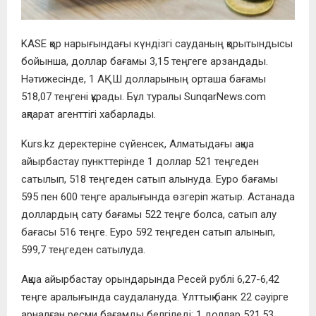
KASE қор нарығындағы күндізгі сауданың қорытындысы
бойынша, доллар бағамы 3,15 теңгеге арзандады.
Нәтижесінде, 1 АҚШ долларының орташа бағамы
518,07 теңгені құрады. Бұл туралы SunqarNews.com
ақпарат агенттігі хабарлады.
Kurs.kz деректеріне сүйенсек, Алматыдағы ақша
айырбастау пункттерінде 1 доллар 521 теңгеден
сатылып, 518 теңгеден сатып алынуда. Еуро бағамы
595 пен 600 теңге аралығында өзгеріп жатыр. Астанада
доллардың сату бағамы 522 теңге болса, сатып алу
бағасы 516 теңге. Еуро 592 теңгеден сатып алынып,
599,7 теңгеден сатылуда.
Ақша айырбастау орындарында Ресей рублі 6,27-6,42
теңге аралығында саудалануда. Ұлттық банк 22 сәуірге
арналған ресми бағамды белгіледі: 1 доллар 521,53