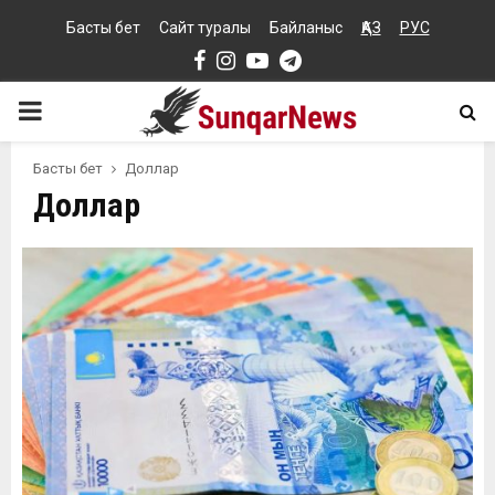
Басты бет
Сайт туралы
Байланыс
ҚАЗ
РУС
Facebook
Instagram
Youtube
Telegram
PRIMARY
MENU
Басты бет
Доллар
Доллар