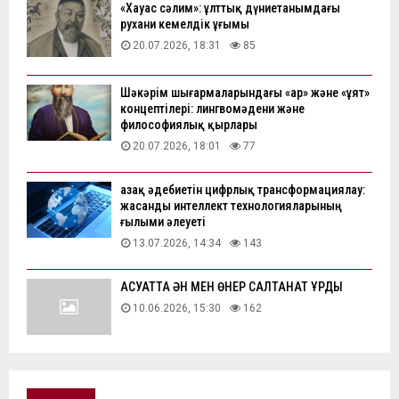
«Хауас сәлим»: ұлттық дүниетанымдағы
рухани кемелдік ұғымы
20.07.2026, 18:31
85
Шәкәрім шығармаларындағы «ар» және «ұят»
концептілері: лингвомәдени және
философиялық қырлары
20.07.2026, 18:01
77
Қазақ әдебиетін цифрлық трансформациялау:
жасанды интеллект технологияларының
ғылыми әлеуеті
13.07.2026, 14:34
143
АҚСУАТТА ӘН МЕН ӨНЕР САЛТАНАТ ҚҰРДЫ
10.06.2026, 15:30
162