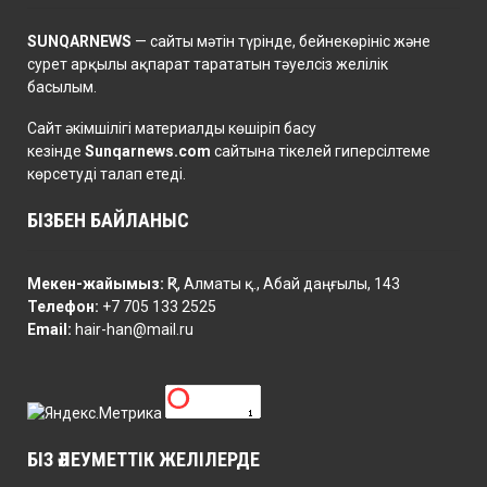
SUNQARNEWS
— сайты мәтін түрінде, бейнекөрініс және
сурет арқылы ақпарат тарататын тәуелсіз желілік
басылым.
Сайт әкімшілігі материалды көшіріп басу
кезінде
Sunqarnews.com
сайтына тікелей гиперсілтеме
көрсетуді талап етеді.
БІЗБЕН БАЙЛАНЫС
Мекен-жайымыз:
ҚР, Алматы қ., Абай даңғылы, 143
Телефон:
+7 705 133 2525
Email:
hair-han@mail.ru
БІЗ ӘЛЕУМЕТТІК ЖЕЛІЛЕРДЕ