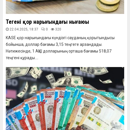
Теңгенің қор нарығындағы нығаюы
22.04.2025, 18:37
0
320
KASE қор нарығындағы күндізгі сауданың қорытындысы
бойынша, доллар бағамы 3,15 теңгеге арзандады.
Нәтижесінде, 1 АҚШ долларының орташа бағамы 518,07
теңгені құрады....