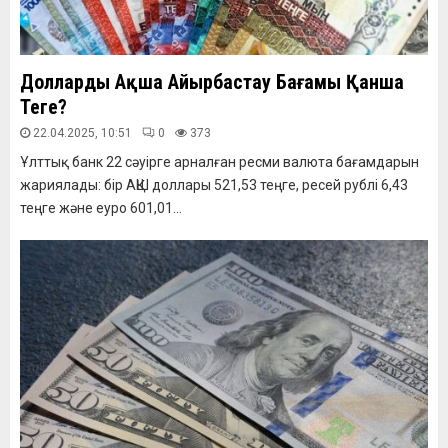
Доллардың Ақша Айырбастау Бағамы Қанша
Теңге?
22.04.2025, 10:51
0
373
Ұлттық банк 22 сәуірге арналған ресми валюта бағамдарын
жариялады: бір АҚШ доллары 521,53 теңге, ресей рублі 6,43
теңге және еуро 601,01...