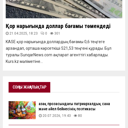
Қор нарығында доллар бағамы төмендеді
21.04.2025, 18:23
0
301
KASE қор нарығында доллардың бағамы 0,6 теңгеге
арзандап, орташа көрсеткіші 521,53 теңгені құрады. Бұл
туралы SunqarNews.com ақпарат агенттігі хабарлады.
Kurs.kz мәліметіне...
СОҢҒЫ ЖАҢАЛЫҚТАР
Қазақ прозасындағы патриархалдық сана
және әйел бейнесінің поэтикасы
20.07.2026, 19:43
80