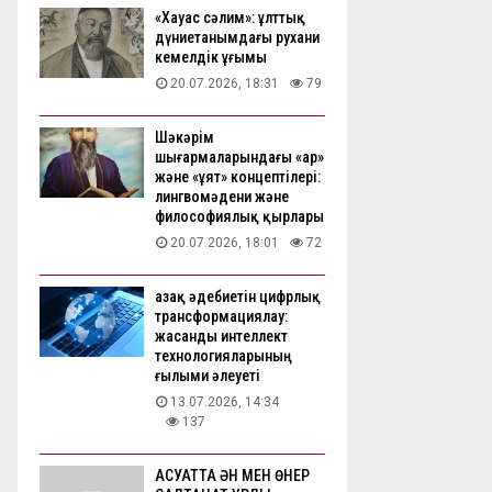
«Хауас сәлим»: ұлттық
дүниетанымдағы рухани
кемелдік ұғымы
20.07.2026, 18:31
79
Шәкәрім
шығармаларындағы «ар»
және «ұят» концептілері:
лингвомәдени және
философиялық қырлары
20.07.2026, 18:01
72
Қазақ әдебиетін цифрлық
трансформациялау:
жасанды интеллект
технологияларының
ғылыми әлеуеті
13.07.2026, 14:34
137
АҚСУАТТА ӘН МЕН ӨНЕР