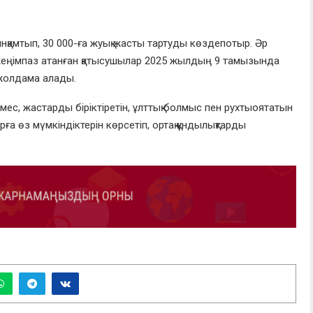
ын
қамтып
,
30 000-ға
жуық
жасты
тартуды
көздеп
отыр
.
Әр
еңімпаз
атанған
қатысушылар
2025
жылдың
9
тамызында
жолдама
алады
.
емес
,
жастарды
біріктіретін
,
ұлттық
болмыс
пен
рухты
оятатын
рға
өз
мүмкіндіктерін
көрсетіп
,
ортақ
құндылықтарды