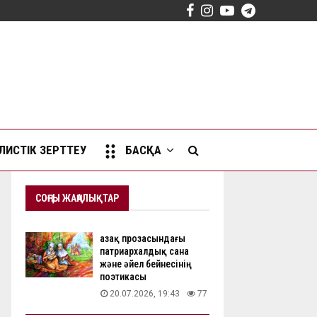
Facebook
Instagram
Youtube
Telegram
ИСТІК ЗЕРТТЕУ
БАСҚА
СОҢҒЫ ЖАҢАЛЫҚТАР
Қазақ прозасындағы
патриархалдық сана
және әйел бейнесінің
поэтикасы
20.07.2026, 19:43
77