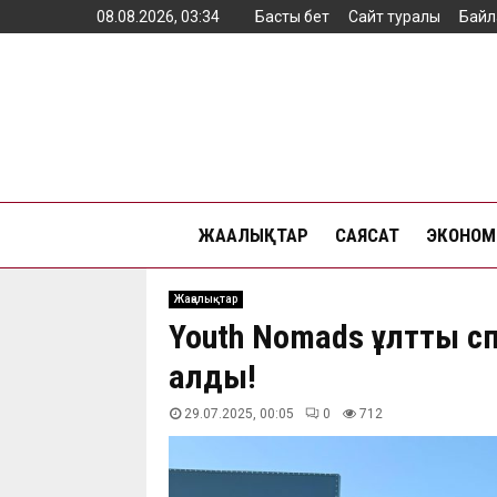
08.08.2026, 03:34
Басты бет
Сайт туралы
Байл
ЖАҢАЛЫҚТАР
САЯСАТ
ЭКОНОМ
Жаңалықтар
Youth Nomads ұлттық с
алды!
29.07.2025, 00:05
0
712