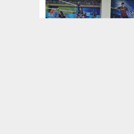
Алматы қаласы Жастар саясаты басқарма
санатындағы жастар арасында
волейбол
орталығының ұйымдастыруымен өткен жар
басқа базарлардан
және жұмыссыз жастард