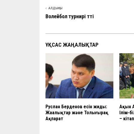
АЛДЫҢҒЫ
Волейбол турнирі өтті
ҰҚСАС ЖАҢАЛЫҚТАР
Руслан Берденов есін жиды:
Ақын 
Жаңалықтар және Толығырақ
Ілім-б
Ақпарат
– кіта