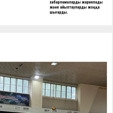
хабарламаларды жариялады
және айыптауларды жоққа
шығарды.