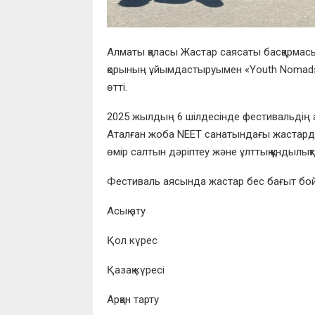
Алматы қаласы Жастар саясаты басқармас
қорының ұйымдастыруымен
«Youth Nomads
өтті.
2025 жылдың
6 шілдесінде
фестивальдің 
Аталған жоба
NEET санатындағы жастар
өмір салтын дәріптеу және ұлттық құндылық
Фестиваль
аясында
жастар
бес
бағыт
бо
Асық
ату
Қол
күрес
Қазақ
күресі
Арқан
тарту