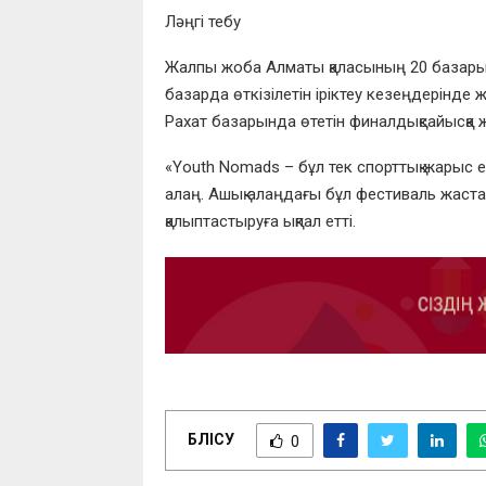
Ләңгі
тебу
Жалпы
жоба
Алматы
қаласының
20
базар
базарда
өткізілетін
іріктеу
кезеңдерінде
ж
Рахат
базарында
өтетін
финалдық
сайысқа
«
Youth
Nomads
–
бұл
тек
спорттық
жарыс
алаң
.
Ашық
алаңдағы
бұл
фестиваль
жаста
қалыптастыруға ықпал етті.
БӨЛІСУ
0