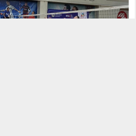
сының «Дүйсенбілік спорт» жобасы аясында
NEET
дан
өткен турнир мәресіне жетті.
Social project management
ысқа «Саламат», «
Байсат
», «Алтын орда»,
«
Тастақ
» және тағы
ан құралған
16
команда
қатысты.