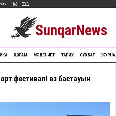
аныс
ҚАЗ
РУС
ИКА
ҚОҒАМ
МӘДЕНИЕТ
ТАРИХ
СҰХБАТ
ЖУРНАЛ
порт фестивалі өз бастауын