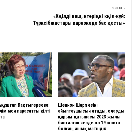
КЕЛЕСІ
«Көңілді кеш, көтеріңкі көңіл-күй:
Түрксібжастары караокеде бас қосты»
Ақұштап Бақтыгереева:
Шеннон Шарп өзінің
ілім мен парасаттың кілті
айыптаушысын атады, олардың
пта
қарым-қатынасы 2023 жылы
басталған кезде ол 19 жаста
болған, ашық мәтіндік