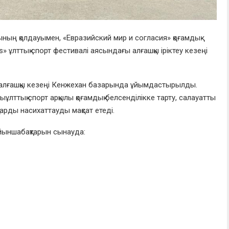
ының қолдауымен
, «
Евразийский мир и согласия
» қоғамдық
» ұлттық спорт фестивалі
аясындағы алғашқы іріктеу кезеңі
алғашқы кезеңі
Кенжехан базарында
ұйымдастырылды.
ды
ұлттық спорт арқылы қоғамдық белсенділікке тарту, салауатты
тарды насихаттауды мақсат етеді.
йынша
бақтарын
сынауда
: