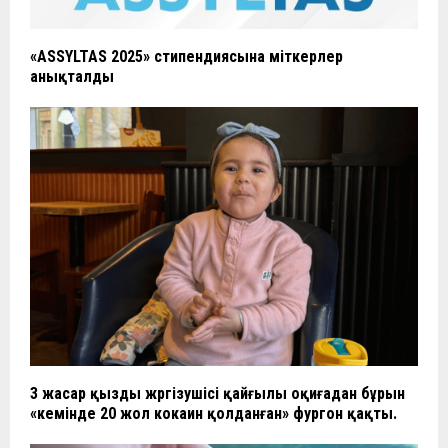
«ASSYLTAS 2025» стипендиясына үміткерлер
анықталды
3 жасар қызды жүргізушісі қайғылы оқиғадан бұрын
«кемінде 20 жол кокаин қолданған» фургон қақты.