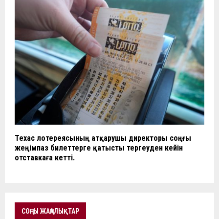
Техас лотереясының атқарушы директоры соңғы
жеңімпаз билеттерге қатысты тергеуден кейін
отставкаға кетті.
СОҢҒЫ ЖАҢАЛЫҚТАР