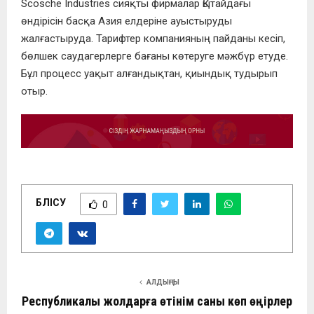
Scosche Industries сияқты фирмалар Қытайдағы
өндірісін басқа Азия елдеріне ауыстыруды
жалғастыруда. Тарифтер компанияның пайданы кесіп,
бөлшек саудагерлерге бағаны көтеруге мәжбүр етуде.
Бұл процесс уақыт алғандықтан, қиындық тудырып
отыр.
БӨЛІСУ
0
АЛДЫҢҒЫ
Республикалық жолдарға өтінім саны көп өңірлер