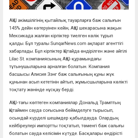
АҚШ әкімшілігінің қытайлық тауарларға баж салығын
145% дейін көтеруінен кейін, АҚШ шекарасына жақын
Мексикада жалған кірпіктер тиелген көлік тұрып
қалды. Бұл туралы SunqarNews.com ақпарат агенттігі
хабарлады. Бұл кірпіктер Қытайда өндірілген және әйгілі
Lilac St. компаниясының АҚШ-құрамындағы
тұтынушыларына арналған болатын. Компания
басшысы Алисия Зэнг баж салығының құны жүк
құнынан асып кететінін айтып, жұмысшыларына көлікті
тоқтату жөнінде нұсқау берді.
АҚШ-тағы көптеген компаниялар Дональд Трамптың
Қытаймен сауда соғысына бейімделуге тырысып,
осындай күрделі шешімдер қабылдауда. Олардың
кейбіреулері импортты тоқтатып, төменгі баж салығы
болатын сауда келісімін күтуде. Басқалары өндірісті