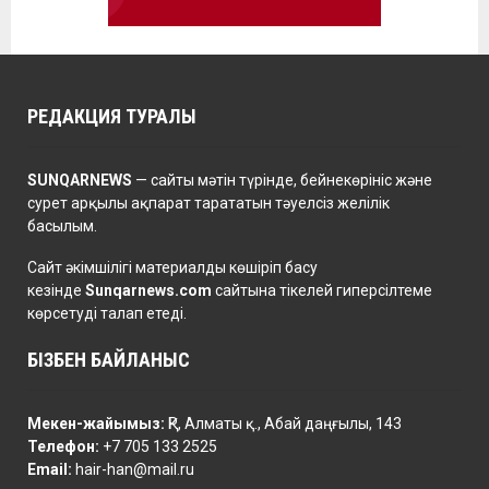
РЕДАКЦИЯ ТУРАЛЫ
SUNQARNEWS
— сайты мәтін түрінде, бейнекөрініс және
сурет арқылы ақпарат тарататын тәуелсіз желілік
басылым.
Сайт әкімшілігі материалды көшіріп басу
кезінде
Sunqarnews.com
сайтына тікелей гиперсілтеме
көрсетуді талап етеді.
БІЗБЕН БАЙЛАНЫС
Мекен-жайымыз:
ҚР, Алматы қ., Абай даңғылы, 143
Телефон:
+7 705 133 2525
Email:
hair-han@mail.ru