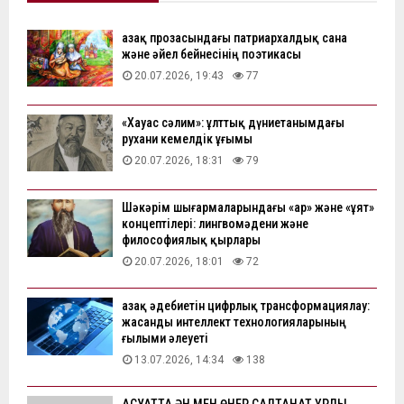
Қазақ прозасындағы патриархалдық сана
және әйел бейнесінің поэтикасы
20.07.2026, 19:43
77
«Хауас сәлим»: ұлттық дүниетанымдағы
рухани кемелдік ұғымы
20.07.2026, 18:31
79
Шәкәрім шығармаларындағы «ар» және «ұят»
концептілері: лингвомәдени және
философиялық қырлары
20.07.2026, 18:01
72
Қазақ әдебиетін цифрлық трансформациялау:
жасанды интеллект технологияларының
ғылыми әлеуеті
13.07.2026, 14:34
138