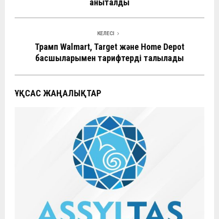
анықталды
КЕЛЕСІ
Трамп Walmart, Target және Home Depot
басшыларымен тарифтерді талқылады
ҰҚСАС ЖАҢАЛЫҚТАР