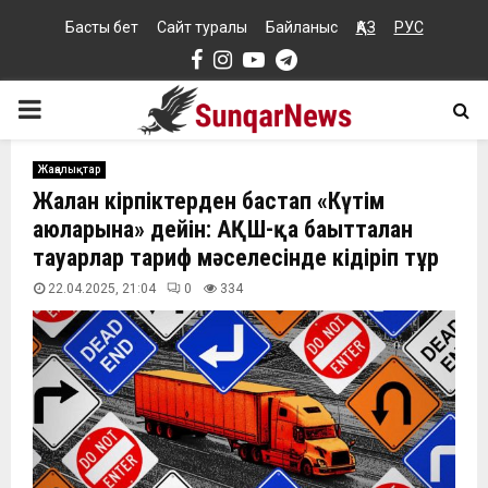
Басты бет
Сайт туралы
Байланыс
ҚАЗ
РУС
Facebook
Instagram
Youtube
Telegram
PRIMARY
MENU
Жаңалықтар
Жалған кірпіктерден бастап «Күтім
аюларына» дейін: АҚШ-қа бағытталған
тауарлар тариф мәселесінде кідіріп тұр
22.04.2025, 21:04
0
334