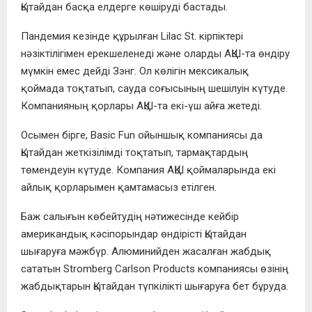
Қытайдан басқа елдерге көшіруді бастады.
Пандемия кезінде құрылған Lilac St. кірпіктері
нәзіктілігімен ерекшеленеді және оларды АҚШ-та өндіру
мүмкін емес дейді Зэнг. Ол көлігін мексикалық
қоймада тоқтатып, сауда соғысының шешілуін күтуде.
Компанияның қорлары АҚШ-та екі-үш айға жетеді.
Осымен бірге, Basic Fun ойыншық компаниясы да
Қытайдан жеткізілімді тоқтатып, тармақтардың
төмендеуін күтуде. Компания АҚШ қоймаларында екі
айлық қорларымен қамтамасыз етілген.
Баж салығын көбейтудің нәтижесінде кейбір
американдық кәсіпорындар өндірісті Қытайдан
шығаруға мәжбүр. Алюминийден жасалған жабдық
сататын Stromberg Carlson Products компаниясы өзінің
жабдықтарын Қытайдан түпкілікті шығаруға бет бұруда.