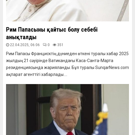
Рим Папасының қайтыс болу себебі
анықталды
22.04.2025, 06:06
0
351
Рим Папасы Францисктің дүниеден өткені туралы хабар 2025
жылдың 21 сәуірінде Ватикандағы Каса-Санта-Марта
резиденциясында жарияланды. Бұл туралы SunqarNews.com
ақпарат агенттігі хабарлады....