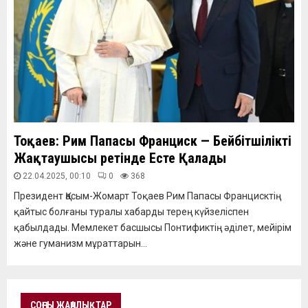
Тоқаев: Рим Папасы Франциск — Бейбітшіліктің
Жақтаушысы ретінде Есте Қалады
22.04.2025, 00:10
0
368
Президент Қасым-Жомарт Тоқаев Рим Папасы Францисктің
қайтыс болғаны туралы хабарды терең күйзеліспен
қабылдады. Мемлекет басшысы Понтификтің әділет, мейірім
және гуманизм мұраттарын...
СОҢҒЫ ЖАҢАЛЫҚТАР