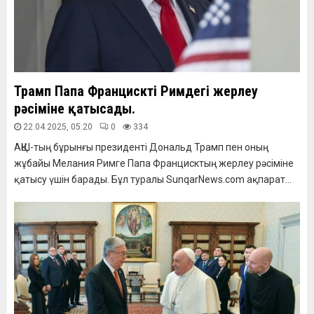
Трамп Папа Францисктің Римдегі жерлеу
рәсіміне қатысады.
22.04.2025, 05:20
0
334
АҚШ-тың бұрынғы президенті Дональд Трамп пен оның
жұбайы Мелания Римге Папа Францисктың жерлеу рәсіміне
қатысу үшін барады. Бұл туралы SunqarNews.com ақпарат...