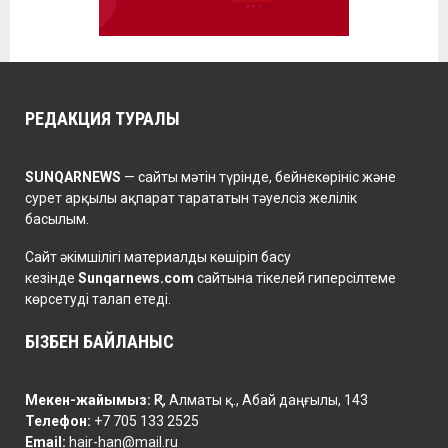
РЕДАКЦИЯ ТУРАЛЫ
SUNQARNEWS
— сайты мәтін түрінде, бейнекөрініс және
сурет арқылы ақпарат тарататын тәуелсіз желілік
басылым.
Сайт әкімшілігі материалды көшіріп басу
кезінде
Sunqarnews.com
сайтына тікелей гиперсілтеме
көрсетуді талап етеді.
БІЗБЕН БАЙЛАНЫС
Мекен-жайымыз:
ҚР, Алматы қ., Абай даңғылы, 143
Телефон:
+7 705 133 2525
Email:
hair-han@mail.ru