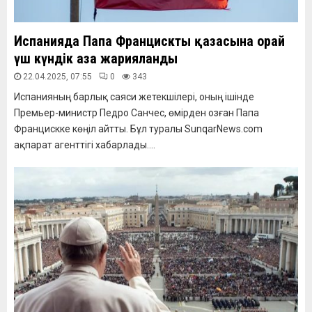
Испанияда Папа Францисктың қазасына орай
үш күндік аза жарияланды
22.04.2025, 07:55
0
343
Испанияның барлық саяси жетекшілері, оның ішінде
Премьер-министр Педро Санчес, өмірден озған Папа
Францискке көңіл айтты. Бұл туралы SunqarNews.com
ақпарат агенттігі хабарлады....