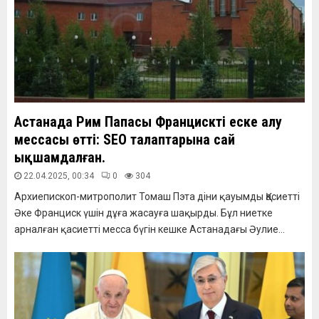
Астанада Рим Папасы Францискті еске алу
мессасы өтті: SEO талаптарына сай
ықшамдалған.
22.04.2025, 00:34
0
304
Архиепископ-митрополит Томаш Пэта діни қауымды Қасиетті
Әке Франциск үшін дұға жасауға шақырды. Бұл ниетке
арналған қасиетті месса бүгін кешке Астанадағы Әулие...