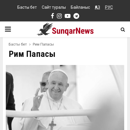
Басты бет
Сайт туралы
Байланыс
ҚАЗ
РУС
Facebook
Instagram
Youtube
Telegram
PRIMARY
MENU
Басты бет
Рим Папасы
Рим Папасы