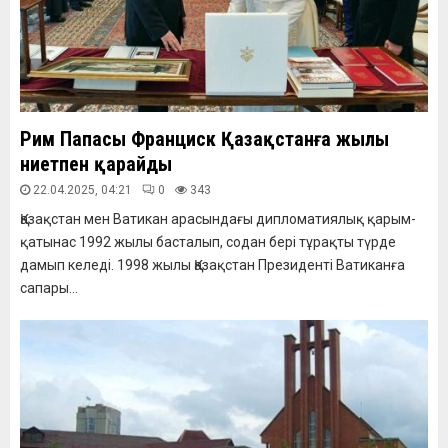
Рим Папасы Франциск Қазақстанға жылы
ниетпен қарайды
22.04.2025, 04:21
0
343
Қазақстан мен Ватикан арасындағы дипломатиялық қарым-
қатынас 1992 жылы басталып, содан бері тұрақты түрде
дамып келеді. 1998 жылы Қазақстан Президенті Ватиканға
сапары...