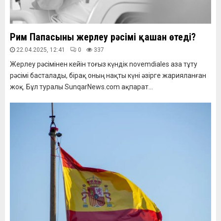
Рим Папасының жерлеу рәсімі қашан өтеді?
22.04.2025, 12:41
0
337
Жерлеу рәсімінен кейін тоғыз күндік novemdiales аза тұту
рәсімі басталады, бірақ оның нақты күні әзірге жарияланған
жоқ. Бұл туралы SunqarNews.com ақпарат...