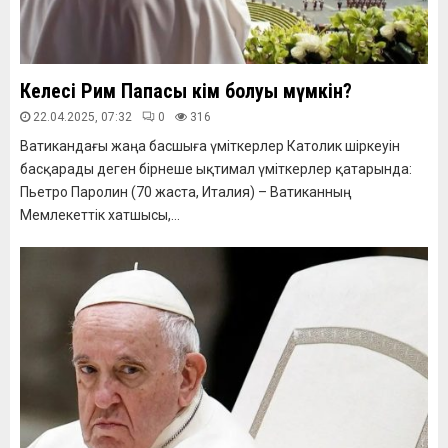
Келесі Рим Папасы кім болуы мүмкін?
22.04.2025, 07:32
0
316
Ватикандағы жаңа басшыға үміткерлер Католик шіркеуін
басқарады деген бірнеше ықтимал үміткерлер қатарында:
Пьетро Паролин (70 жаста, Италия) – Ватиканның
Мемлекеттік хатшысы,...