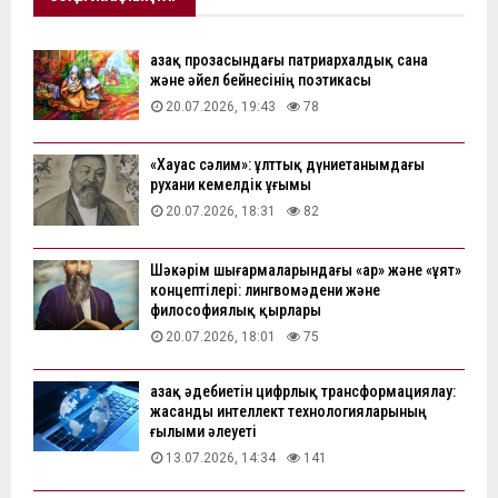
Қазақ прозасындағы патриархалдық сана
және әйел бейнесінің поэтикасы
20.07.2026, 19:43
78
«Хауас сәлим»: ұлттық дүниетанымдағы
рухани кемелдік ұғымы
20.07.2026, 18:31
82
Шәкәрім шығармаларындағы «ар» және «ұят»
концептілері: лингвомәдени және
философиялық қырлары
20.07.2026, 18:01
75
Қазақ әдебиетін цифрлық трансформациялау:
жасанды интеллект технологияларының
ғылыми әлеуеті
13.07.2026, 14:34
141