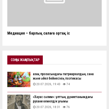
Медиация – барлық салаға ортақ іс
СОҢҒЫ ЖАҢАЛЫҚТАР
Қазақ прозасындағы патриархалдық сана
және әйел бейнесінің поэтикасы
20.07.2026, 19:43
74
«Хауас сәлим»: ұлттық дүниетанымдағы
рухани кемелдік ұғымы
20.07.2026, 18:31
76