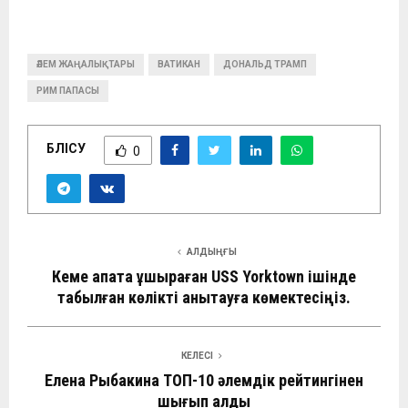
ӘЛЕМ ЖАҢАЛЫҚТАРЫ
ВАТИКАН
ДОНАЛЬД ТРАМП
РИМ ПАПАСЫ
БӨЛІСУ
0
АЛДЫҢҒЫ
Кеме апатқа ұшыраған USS Yorktown ішінде
табылған көлікті анықтауға көмектесіңіз.
КЕЛЕСІ
Елена Рыбакина ТОП-10 әлемдік рейтингінен
шығып қалды