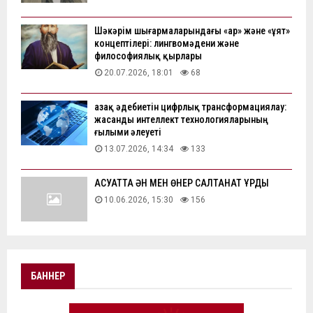
Шәкәрім шығармаларындағы «ар» және «ұят»
концептілері: лингвомәдени және
философиялық қырлары
20.07.2026, 18:01
68
Қазақ әдебиетін цифрлық трансформациялау:
жасанды интеллект технологияларының
ғылыми әлеуеті
13.07.2026, 14:34
133
АҚСУАТТА ӘН МЕН ӨНЕР САЛТАНАТ ҚҰРДЫ
10.06.2026, 15:30
156
БАННЕР