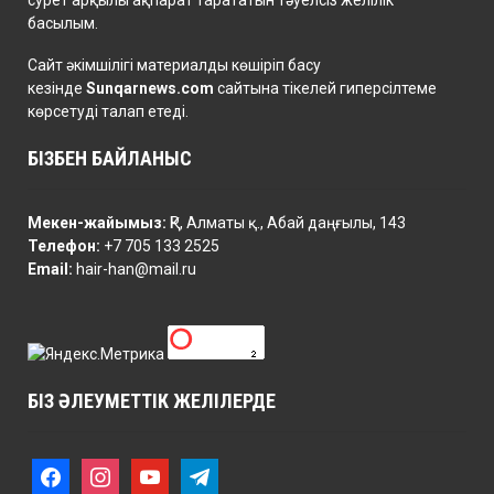
басылым.
Сайт әкімшілігі материалды көшіріп басу
кезінде
Sunqarnews.com
сайтына тікелей гиперсілтеме
көрсетуді талап етеді.
БІЗБЕН БАЙЛАНЫС
Мекен-жайымыз:
ҚР, Алматы қ., Абай даңғылы, 143
Телефон:
+7 705 133 2525
Email:
hair-han@mail.ru
БІЗ ӘЛЕУМЕТТІК ЖЕЛІЛЕРДЕ
f
i
y
t
a
n
o
e