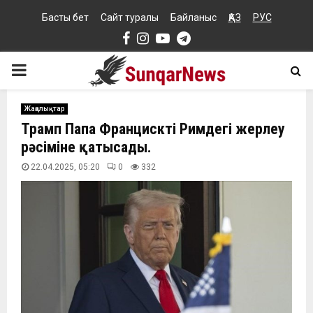
Басты бет
Сайт туралы
Байланыс
ҚАЗ
РУС
Facebook
Instagram
Youtube
Telegram
PRIMARY
MENU
Жаңалықтар
Трамп Папа Францисктің Римдегі жерлеу
рәсіміне қатысады.
22.04.2025, 05:20
0
332