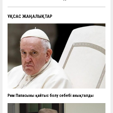
ҰҚСАС ЖАҢАЛЫҚТАР
Рим Папасының қайтыс болу себебі анықталды