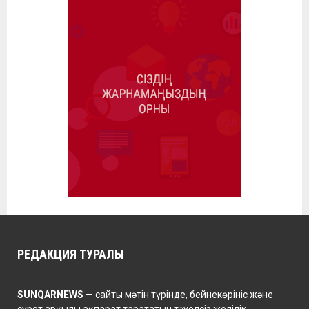
РЕДАКЦИЯ ТУРАЛЫ
SUNQARNEWS
— сайты мәтін түрінде, бейнекөрініс және
сурет арқылы ақпарат тарататын тәуелсіз желілік