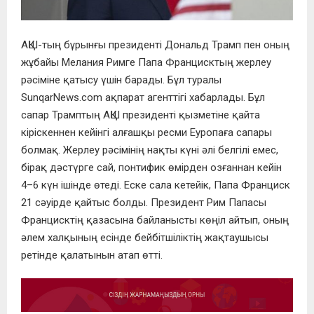
АҚШ-тың бұрынғы президенті Дональд Трамп пен оның
жұбайы Мелания Римге Папа Францисктың жерлеу
рәсіміне қатысу үшін барады. Бұл туралы
SunqarNews.com ақпарат агенттігі хабарлады. Бұл
сапар Трамптың АҚШ президенті қызметіне қайта
кіріскеннен кейінгі алғашқы ресми Еуропаға сапары
болмақ. Жерлеу рәсімінің нақты күні әлі белгілі емес,
бірақ дәстүрге сай, понтифик өмірден озғаннан кейін
4–6 күн ішінде өтеді. Еске сала кетейік, Папа Франциск
21 сәуірде қайтыс болды. Президент Рим Папасы
Францисктің қазасына байланысты көңіл айтып, оның
әлем халқының есінде бейбітшіліктің жақтаушысы
ретінде қалатынын атап өтті.