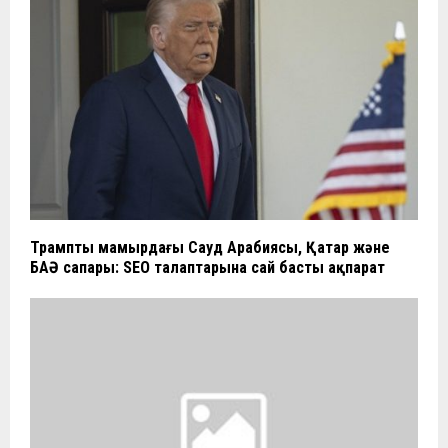
Трамптың мамырдағы Сауд Арабиясы, Қатар және
БАӘ сапары: SEO талаптарына сай басты ақпарат