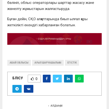
бөлініп, облыс операторлары шарттар жасасу және
жөнелту жұмыстарын жалғастыруда.
Бұған дейін, СҚО алқаптарында биыл ылғал қоры
жеткілікті екендігі хабарланған болатын.
АБАЙ ОБЛЫСЫ
АУЫЛ ШАРУАШЫЛЫҒЫ
ЕГІСТІК
БӨЛІСУ
0
АЛДЫҢҒЫ