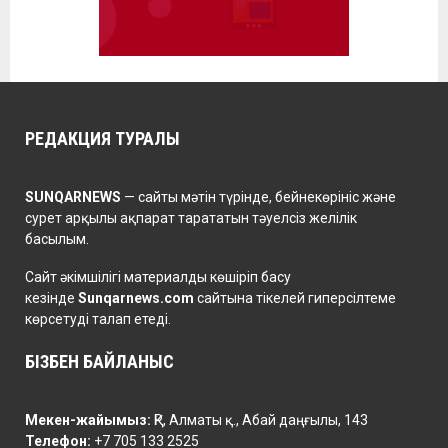
РЕДАКЦИЯ ТУРАЛЫ
SUNQARNEWS
— сайты мәтін түрінде, бейнекөрініс және
сурет арқылы ақпарат тарататын тәуелсіз желілік
басылым.
Сайт әкімшілігі материалды көшіріп басу
кезінде
Sunqarnews.com
сайтына тікелей гиперсілтеме
көрсетуді талап етеді.
БІЗБЕН БАЙЛАНЫС
Мекен-жайымыз:
ҚР, Алматы қ., Абай даңғылы, 143
Телефон:
+7 705 133 2525