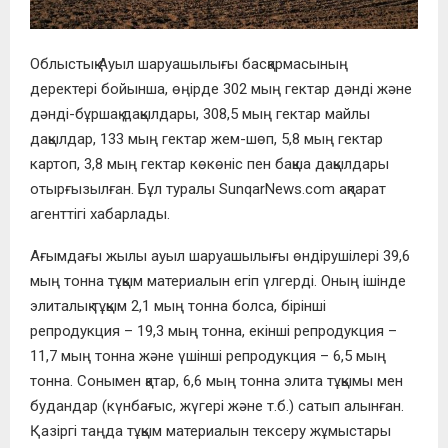
Облыстық Ауыл шаруашылығы басқармасының
деректері бойынша, өңірде 302 мың гектар дәнді және
дәнді-бұршақ дақылдары, 308,5 мың гектар майлы
дақылдар, 133 мың гектар жем-шөп, 5,8 мың гектар
картоп, 3,8 мың гектар көкөніс пен бақша дақылдары
отырғызылған. Бұл туралы SunqarNews.com ақпарат
агенттігі хабарлады.
Ағымдағы жылы ауыл шаруашылығы өндірушілері 39,6
мың тонна тұқым материалын егіп үлгерді. Оның ішінде
элиталық тұқым 2,1 мың тонна болса, бірінші
репродукция – 19,3 мың тонна, екінші репродукция –
11,7 мың тонна және үшінші репродукция – 6,5 мың
тонна. Сонымен қатар, 6,6 мың тонна элита тұқымы мен
будандар (күнбағыс, жүгері және т.б.) сатып алынған.
Қазіргі таңда тұқым материалын тексеру жұмыстары