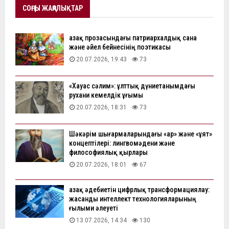
СОҢҒЫ ЖАҢАЛЫҚТАР
Қазақ прозасындағы патриархалдық сана
және әйел бейнесінің поэтикасы
20.07.2026, 19:43
73
«Хауас сәлим»: ұлттық дүниетанымдағы
рухани кемелдік ұғымы
20.07.2026, 18:31
73
Шәкәрім шығармаларындағы «ар» және «ұят»
концептілері: лингвомәдени және
философиялық қырлары
20.07.2026, 18:01
67
Қазақ әдебиетін цифрлық трансформациялау:
жасанды интеллект технологияларының
ғылыми әлеуеті
13.07.2026, 14:34
130