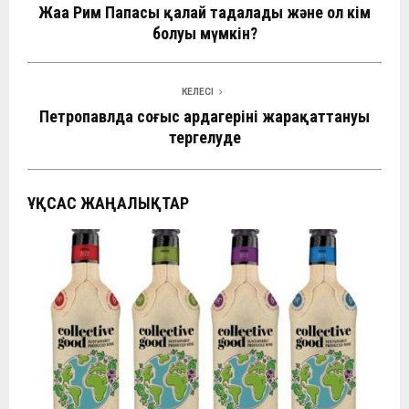
Жаңа Рим Папасы қалай таңдалады және ол кім
болуы мүмкін?
КЕЛЕСІ
Петропавлда соғыс ардагерінің жарақаттануы
тергелуде
ҰҚСАС ЖАҢАЛЫҚТАР