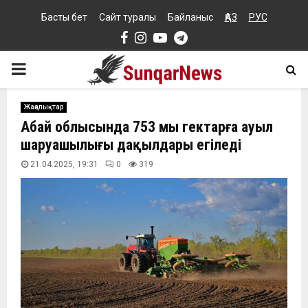
Басты бет
Сайт туралы
Байланыс
ҚАЗ
РУС
Facebook
Instagram
Youtube
Telegram
PRIMARY
MENU
Жаңалықтар
Абай облысында 753 мың гектарға ауыл
шаруашылығы дақылдары егіледі
21.04.2025, 19:31
0
319