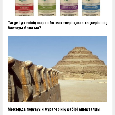
Target дүкенінің шарап бөтелкелері қағаз төңкерісінің
бастауы бола ма?
Мысырда перғауын мұрагерінің қабірі анықталды.