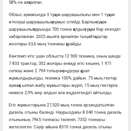
58%-ға аяқталған.
Облыс аумағында 3 тұқым шаруашылығы мен 1 тұқым
өткізуші шаруашылық жұмыс істейді. Барлық тұқым
шаруашылықтарында 700 тонна қалдық тұқым бар екендігі
хабарланған. 2025 жылға арналған тыңайтқыштар
жоспары 63,6 мың тоннаны құрайды.
Көктемгі егіс үшін облыста 12 900 техника, оның ішінде
7 833 трактор, 302 жоғары өнімді егіс кешені, 1 971
сепкіш және 2 794 топырақ өңдеуші құрал
жұмылдырылды, техника 100% дайын. 75 мың гектар
аумаққа ылғал жабу жұмыстары жүріп, 15 мың гектарға
немесе 2,9% жер алдын ала өңделгендігі айтылды.
Егіс жұмыстарына 27,520 мың тонна арзандатылған
дизель отыны бөлінді. Наурыздағы 8 040 тонна дизель
отынының 7965 тоннасы төленіп, 7352 тоннасы
жеткізілген. Сәуір айына 8310 тонна дизель отыны