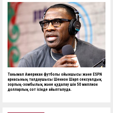
Танымал Американ футболы ойыншысы және ESPN
арнасының талдаушысы Шеннон Шарп сексуалдық
зорлық-зомбылық және қудалау үшін 50 миллион
долларлық сот ісінде айыпталуда.