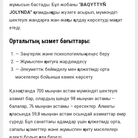
жұмысын бастады. Бұл жобаны “
BAQYTTYÑ
JOLYNDA”
қоғамдық қоры жүзеге асырып, мүмкіндігі
шектеулі жандарға жан-жақты қолдау көрсетуді мақсат
етеді.
Орталықтың қызмет бағыттары:
— Заңгерлік және психологиялық кеңес беру
— Жұмыспен қамтуға жәрдемдесу
— Әлеуметтік бейімделу мен қолжетімді орта
мәселелері бойынша көмек көрсету
Қазақстанда 700 мыңнан астам мүмкіндігі шектеулі
азамат бар, олардың ішінде 98 мыңнан астамы –
балалар, 76 мыңнан астамы – ересектер. Алматы
қаласында 59,8 мыңнан астам осындай азаматтар өмір
сүреді. Бұл санаттағы адамдар үшін қолжетімді орта,
сапалы қызметтер және жұмыспен қамту мәселелері
өзекті болып қала береді.