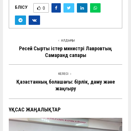
БӨЛІСУ
0
АЛДЫҢҒЫ
Ресей Сыртқы істер министрі Лавровтың
Самарқанд сапары
КЕЛЕСІ
Қазақстанның болашағы: бірлік, даму және
жаңғыру
ҰҚСАС ЖАҢАЛЫҚТАР