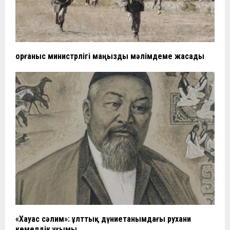
Қорғаныс министрлігі маңызды мәлімдеме жасады
«Хауас сәлим»: ұлттық дүниетанымдағы рухани
кемелдік ұғымы