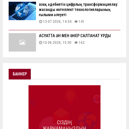
Қазақ әдебиетін цифрлық трансформациялау:
жасанды интеллект технологияларының
ғылыми әлеуеті
13.07.2026, 14:34
141
АҚСУАТТА ӘН МЕН ӨНЕР САЛТАНАТ ҚҰРДЫ
10.06.2026, 15:30
162
БАННЕР