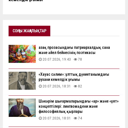
СОҢҒЫ ЖАҢАЛЫҚТАР
Қазақ прозасындағы патриархалдық сана
және әйел бейнесінің поэтикасы
20.07.2026, 19:43
78
«Хауас сәлим»: ұлттық дүниетанымдағы
рухани кемелдік ұғымы
20.07.2026, 18:31
82
Шәкәрім шығармаларындағы «ар» және «ұят»
концептілері: лингвомәдени және
философиялық қырлары
20.07.2026, 18:01
74