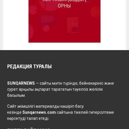
РЕДАКЦИЯ ТУРАЛЫ
SUNQARNEWS
— сайты мәтін түрінде, бейнекөрініс және
сурет арқылы ақпарат тарататын тәуелсіз желілік
басылым.
Сайт әкімшілігі материалды көшіріп басу
кезінде
Sunqarnews.com
сайтына тікелей гиперсілтеме
көрсетуді талап етеді.