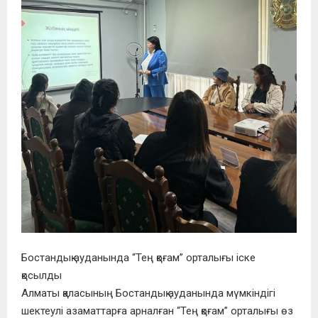
Бостандық ауданында “Тең қоғам” орталығы іске
қосылды
Алматы қаласының Бостандық ауданында мүмкіндігі
шектеулі азаматтарға арналған “Тең қоғам” орталығы өз