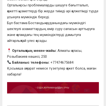
Орталық осы проблемаларды шешуге бағытталып,
қажетті қызметтерді бір жерде тиімді әрі қолжетімді түрде
ұсынуға мүмкіндік береді.
Бұл бастама Бостандық ауданындағы мүмкіндігі
шектеулі азаматтардың өмір сүру сапасын арттыруға
және қоғамдағы тең мүмкіндіктерді дамытуға
айтарлықтай үлес қосады.
Орталықтың мекен-жайы:
Алматы қаласы,
Розыбакиев көшесі, 250
Байланыс телефоны:
+77474675684
Қосымша ақпарат немесе түзетулер қажет болса, маған
хабарла!